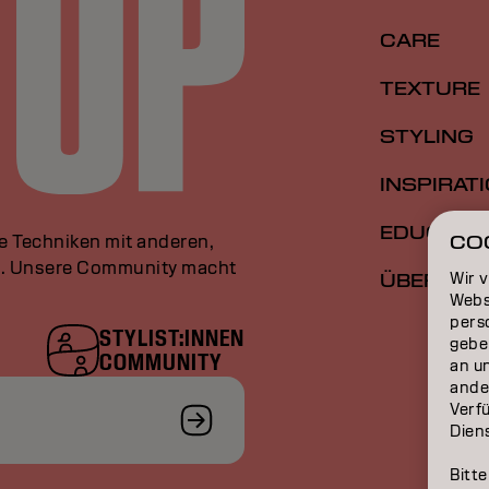
CARE
TEXTURE
STYLING
INSPIRAT
EDUCATI
le Techniken mit anderen,
CO
an. Unsere Community macht
Wir 
ÜBER
Webs
perso
STYLIST:INNEN
gebe
COMMUNITY
an u
ande
Verfü
Dien
Bitte