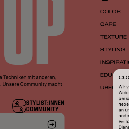
COLOR
CARE
TEXTURE
STYLING
INSPIRAT
EDUCATI
le Techniken mit anderen,
CO
an. Unsere Community macht
Wir 
ÜBER
Webs
perso
STYLIST:INNEN
gebe
COMMUNITY
an u
ande
Verfü
Dien