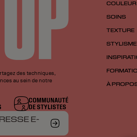
COULEUR
SOINS
TEXTURE
STYLISME
INSPIRAT
FORMATI
artagez des techniques,
nces au sein de notre
À PROPO
COMMUNAUTÉ
S
DE STYLISTES
RESSE E-