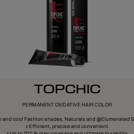
TOPCHIC
PERMANENT OXIDATIVE HAIR COLOR
m and cool Fashion shades, Naturals and @Elumenated 
» Efficient, precise and convenient
» Up to 100 % grey coverage and ultimate durability