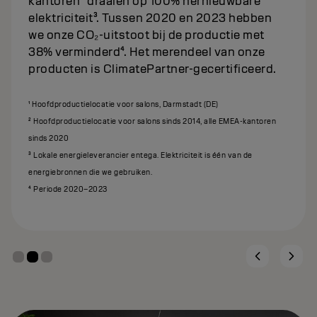
kantoren² draaien op 100% hernieuwbare
elektriciteit³. Tussen 2020 en 2023 hebben
we onze CO₂-uitstoot bij de productie met
38% verminderd⁴. Het merendeel van onze
producten is ClimatePartner-gecertificeerd.
¹ Hoofdproductielocatie voor salons, Darmstadt (DE)
² Hoofdproductielocatie voor salons sinds 2014, alle EMEA-kantoren
sinds 2020
³ Lokale energieleverancier entega. Elektriciteit is één van de
energiebronnen die we gebruiken.
⁴ Periode 2020–2023