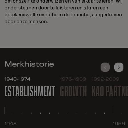
om onszelf te onderwijzen en van elkaar te leren. Wij
ondersteunen door te luisteren en sturen een
betekenisvolle evolutie in de branche, aangedreven
door onze mensen.
Merkhistorie
1948-1974
1976-1989
1992-2009
ESTABLISHMENT
GROWTH
KAO PARTN
1948
1956