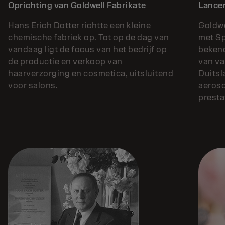
Oprichting van Goldwell Fabrikate
Lancer
Hans Erich Dotter richtte een kleine
Goldwe
chemische fabriek op. Tot op de dag van
met Sp
vandaag ligt de focus van het bedrijf op
bekend
de productie en verkoop van
van va
haarverzorging en cosmetica, uitsluitend
Duitsl
voor salons.
aeroso
presta