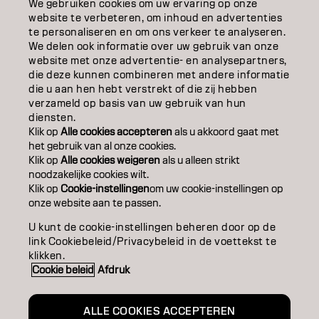
EDUCATION
We gebruiken cookies om uw ervaring op onze
website te verbeteren, om inhoud en advertenties
te personaliseren en om ons verkeer te analyseren.
OVER
We delen ook informatie over uw gebruik van onze
website met onze advertentie- en analysepartners,
SALONVINDER
die deze kunnen combineren met andere informatie
die u aan hen hebt verstrekt of die zij hebben
WORD PARTNER
verzameld op basis van uw gebruik van hun
diensten.
CONTACT
Klik op
Alle cookies accepteren
als u akkoord gaat met
het gebruik van al onze cookies.
Klik op
Alle cookies weigeren
als u alleen strikt
noodzakelijke cookies wilt.
Colofon
Privacyverklaring
Cookiebeleid
Klik op
Cookie-instellingen
om uw cookie-instellingen op
Gebruiksvoorwaarden
Toegankelijkheidsverklaring
onze website aan te passen.
U kunt de cookie-instellingen beheren door op de
link Cookiebeleid/Privacybeleid in de voettekst te
BE | Dutch
klikken.
Cookie beleid
Afdruk
Goldwell is part of
ALLE COOKIES ACCEPTEREN