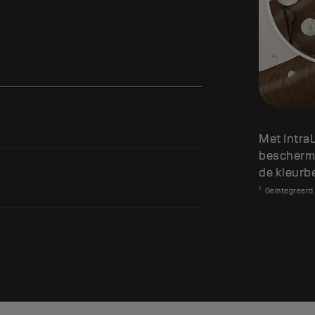
Met Intra
beschermi
de kleurb
1
Geïntegreerd i