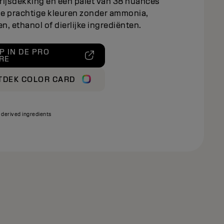
rijsdekking en een palet van 38 nuances
 je prachtige kleuren zonder ammonia,
en, ethanol of dierlijke ingrediënten.
P IN DE PRO
RE
TDEK COLOR CARD
 derived ingredients