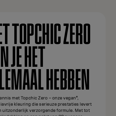
T TOPCHIC ZERO
N JE HET
LEMAAL HEBBEN
ennis met Topchic Zero – onze vegan*,
vrije kleuring die serieuze prestaties levert
 uitzonderlijk verzorgende formule. Met tot