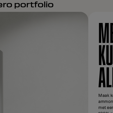
ro portfolio
ME
KU
AL
Maak k
ammonia
met een