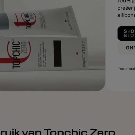
100% g
creëer
silicon
SHO
STO
ON
*no animal
ruik van Topchic Zero