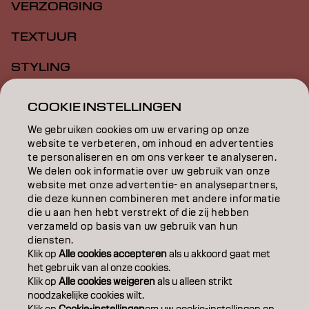
VERZORGING
TEXTUUR
STYLING
INSPIRATIE
COOKIE INSTELLINGEN
EDUCATION
We gebruiken cookies om uw ervaring op onze
website te verbeteren, om inhoud en advertenties
te personaliseren en om ons verkeer te analyseren.
OVER
We delen ook informatie over uw gebruik van onze
website met onze advertentie- en analysepartners,
SALONVINDER
die deze kunnen combineren met andere informatie
die u aan hen hebt verstrekt of die zij hebben
WORD PARTNER
verzameld op basis van uw gebruik van hun
diensten.
CONTACT
Klik op
Alle cookies accepteren
als u akkoord gaat met
het gebruik van al onze cookies.
Klik op
Alle cookies weigeren
als u alleen strikt
noodzakelijke cookies wilt.
Colofon
Privacyverklaring
Cookiebeleid