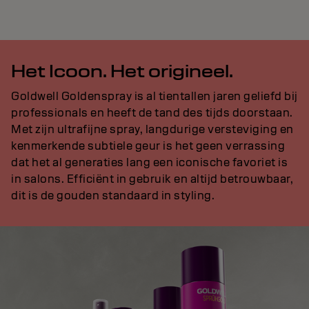
Het Icoon. Het origineel.
Goldwell Goldenspray is al tientallen jaren geliefd bij
professionals en heeft de tand des tijds doorstaan.
Met zijn ultrafijne spray, langdurige versteviging en
kenmerkende subtiele geur is het geen verrassing
dat het al generaties lang een iconische favoriet is
in salons. Efficiënt in gebruik en altijd betrouwbaar,
dit is de gouden standaard in styling.