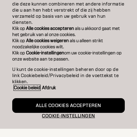
TEXTUUR
die deze kunnen combineren met andere informatie
die u aan hen hebt verstrekt of die zij hebben
STYLING
verzameld op basis van uw gebruik van hun
diensten.
INSPIRATIE
Klik op
Alle cookies accepteren
als u akkoord gaat met
het gebruik van al onze cookies.
EDUCATION
Klik op
Alle cookies weigeren
als u alleen strikt
noodzakelijke cookies wilt.
Klik op
Cookie-instellingen
om uw cookie-instellingen op
OVER
onze website aan te passen.
SALONVINDER
U kunt de cookie-instellingen beheren door op de
link Cookiebeleid/Privacybeleid in de voettekst te
WORD PARTNER
klikken.
Cookie beleid
Afdruk
CONTACT
ALLE COOKIES ACCEPTEREN
COOKIE-INSTELLINGEN
Colofon
Privacyverklaring
Cookiebeleid
Gebruiksvoorwaarden
Toegankelijkheidsverklaring