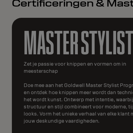
Certificeringen & Mas
MASTER TEXTUR
Transformeer je passie voor textuur
Als deelnemer van het Goldwell Master Textur
Programma leer je beweging, vorm en zachthe
volledig beheersen. Adviseer, pas aan en creë
transformerende texturen – van moderne
permanenten tot keratinebehandelingen.