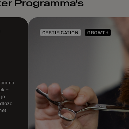
ter Programma's
E
CERTIFICATION
GROWTH
e
id
er