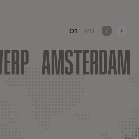
01
20
-
ERP
AMSTERDAM