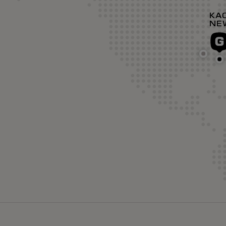
KA
NE