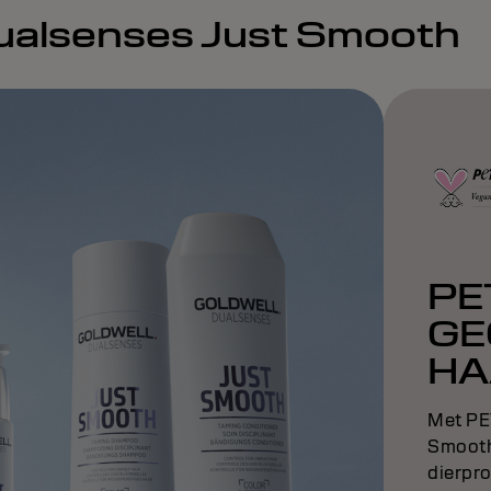
ualsenses Just Smooth
PE
GE
HA
Met PET
Smooth-
dierpro