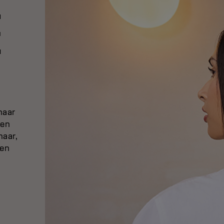
E
haar
 en
haar,
 en