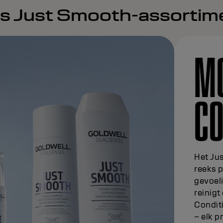
s Just Smooth-assortim
MO
C
Het Ju
reeks p
gevoel
reinigt
Condit
– elk p