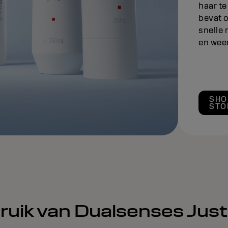
haar t
bevat 
snelle 
en wee
SHO
STO
bruik van Dualsenses Ju