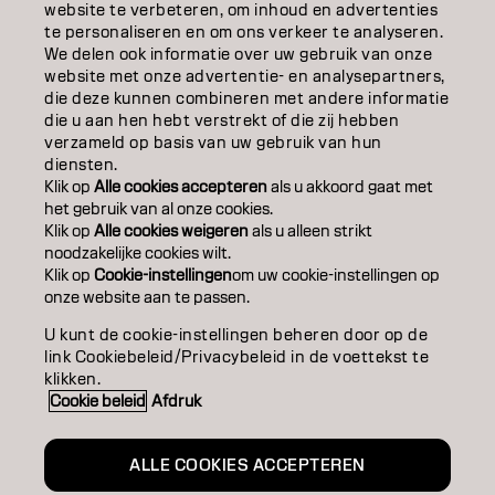
website te verbeteren, om inhoud en advertenties
KLEUR
te personaliseren en om ons verkeer te analyseren.
We delen ook informatie over uw gebruik van onze
VERZORGING
website met onze advertentie- en analysepartners,
die deze kunnen combineren met andere informatie
TEXTUUR
die u aan hen hebt verstrekt of die zij hebben
verzameld op basis van uw gebruik van hun
diensten.
STYLING
Klik op
Alle cookies accepteren
als u akkoord gaat met
het gebruik van al onze cookies.
INSPIRATIE
Klik op
Alle cookies weigeren
als u alleen strikt
noodzakelijke cookies wilt.
EDUCATION
Klik op
Cookie-instellingen
om uw cookie-instellingen op
onze website aan te passen.
OVER
U kunt de cookie-instellingen beheren door op de
link Cookiebeleid/Privacybeleid in de voettekst te
SALONVINDER
klikken.
Cookie beleid
Afdruk
WORD PARTNER
CONTACT
ALLE COOKIES ACCEPTEREN