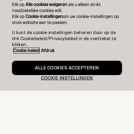
EDUCATION
Klik op
Alle cookies weigeren
als u alleen strikt
noodzakelijke cookies wilt.
Klik op
Cookie-instellingen
om uw cookie-instellingen op
OVER
onze website aan te passen.
SALONVINDER
U kunt de cookie-instellingen beheren door op de
link Cookiebeleid/Privacybeleid in de voettekst te
WORD PARTNER
klikken.
Cookie beleid
Afdruk
CONTACT
ALLE COOKIES ACCEPTEREN
COOKIE-INSTELLINGEN
Colofon
Privacyverklaring
Cookiebeleid
Gebruiksvoorwaarden
Toegankelijkheidsverklaring
BE | Dutch
Goldwell is part of