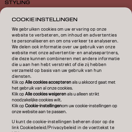
STYLING
INSPIRATIE
COOKIE INSTELLINGEN
EDUCATION
We gebruiken cookies om uw ervaring op onze
website te verbeteren, om inhoud en advertenties
OVER
te personaliseren en om ons verkeer te analyseren.
We delen ook informatie over uw gebruik van onze
website met onze advertentie- en analysepartners,
SALONVINDER
die deze kunnen combineren met andere informatie
die u aan hen hebt verstrekt of die zij hebben
WORD PARTNER
verzameld op basis van uw gebruik van hun
diensten.
CONTACT
Klik op
Alle cookies accepteren
als u akkoord gaat met
het gebruik van al onze cookies.
Klik op
Alle cookies weigeren
als u alleen strikt
noodzakelijke cookies wilt.
Colofon
Privacyverklaring
Cookiebeleid
Klik op
Cookie-instellingen
om uw cookie-instellingen op
Gebruiksvoorwaarden
Toegankelijkheidsverklaring
onze website aan te passen.
U kunt de cookie-instellingen beheren door op de
link Cookiebeleid/Privacybeleid in de voettekst te
BE | Dutch