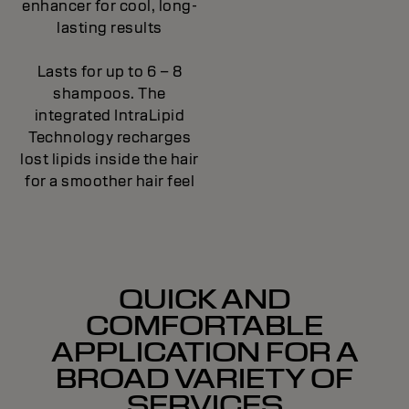
enhancer for cool, long-
lasting results
Lasts for up to 6 – 8
shampoos. The
integrated IntraLipid
Technology recharges
lost lipids inside the hair
for a smoother hair feel
QUICK AND
COMFORTABLE
APPLICATION FOR A
BROAD VARIETY OF
SERVICES