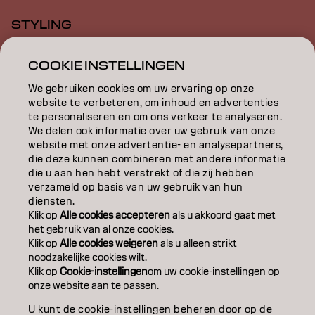
STYLING
INSPIRATIE
COOKIE INSTELLINGEN
EDUCATION
We gebruiken cookies om uw ervaring op onze
website te verbeteren, om inhoud en advertenties
OVER
te personaliseren en om ons verkeer te analyseren.
We delen ook informatie over uw gebruik van onze
website met onze advertentie- en analysepartners,
SALONVINDER
die deze kunnen combineren met andere informatie
die u aan hen hebt verstrekt of die zij hebben
WORD PARTNER
verzameld op basis van uw gebruik van hun
diensten.
CONTACT
Klik op
Alle cookies accepteren
als u akkoord gaat met
het gebruik van al onze cookies.
Klik op
Alle cookies weigeren
als u alleen strikt
noodzakelijke cookies wilt.
Colofon
Privacyverklaring
Cookiebeleid
Klik op
Cookie-instellingen
om uw cookie-instellingen op
Gebruiksvoorwaarden
Toegankelijkheidsverklaring
onze website aan te passen.
U kunt de cookie-instellingen beheren door op de