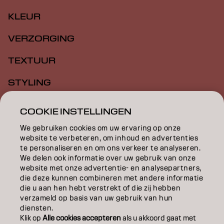
KLEUR
VERZORGING
TEXTUUR
STYLING
INSPIRATIE
COOKIE INSTELLINGEN
EDUCATION
We gebruiken cookies om uw ervaring op onze
website te verbeteren, om inhoud en advertenties
OVER
te personaliseren en om ons verkeer te analyseren.
We delen ook informatie over uw gebruik van onze
website met onze advertentie- en analysepartners,
SALONVINDER
die deze kunnen combineren met andere informatie
die u aan hen hebt verstrekt of die zij hebben
WORD PARTNER
verzameld op basis van uw gebruik van hun
diensten.
CONTACT
Klik op
Alle cookies accepteren
als u akkoord gaat met