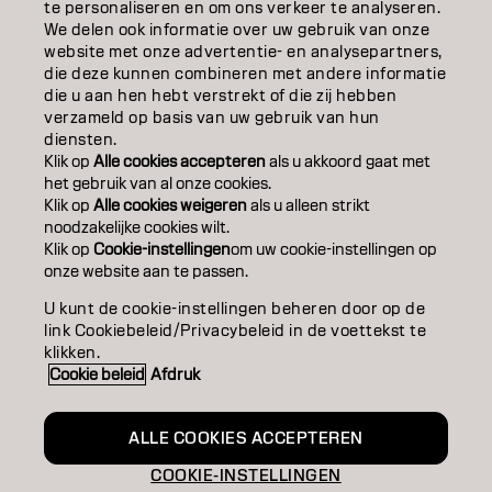
OVER
te personaliseren en om ons verkeer te analyseren.
We delen ook informatie over uw gebruik van onze
website met onze advertentie- en analysepartners,
SALONVINDER
die deze kunnen combineren met andere informatie
die u aan hen hebt verstrekt of die zij hebben
WORD PARTNER
verzameld op basis van uw gebruik van hun
diensten.
CONTACT
Klik op
Alle cookies accepteren
als u akkoord gaat met
het gebruik van al onze cookies.
Klik op
Alle cookies weigeren
als u alleen strikt
noodzakelijke cookies wilt.
Colofon
Privacyverklaring
Cookiebeleid
Klik op
Cookie-instellingen
om uw cookie-instellingen op
Gebruiksvoorwaarden
Toegankelijkheidsverklaring
onze website aan te passen.
U kunt de cookie-instellingen beheren door op de
link Cookiebeleid/Privacybeleid in de voettekst te
BE | Dutch
klikken.
Cookie beleid
Afdruk
Goldwell is part of
ALLE COOKIES ACCEPTEREN
COOKIE-INSTELLINGEN