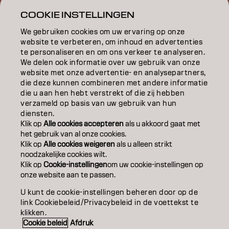
INSPIRATIE
COOKIE INSTELLINGEN
EDUCATION
We gebruiken cookies om uw ervaring op onze
website te verbeteren, om inhoud en advertenties
OVER
te personaliseren en om ons verkeer te analyseren.
We delen ook informatie over uw gebruik van onze
website met onze advertentie- en analysepartners,
SALONVINDER
die deze kunnen combineren met andere informatie
die u aan hen hebt verstrekt of die zij hebben
WORD PARTNER
verzameld op basis van uw gebruik van hun
diensten.
CONTACT
Klik op
Alle cookies accepteren
als u akkoord gaat met
het gebruik van al onze cookies.
Klik op
Alle cookies weigeren
als u alleen strikt
noodzakelijke cookies wilt.
Colofon
Privacyverklaring
Cookiebeleid
Klik op
Cookie-instellingen
om uw cookie-instellingen op
Gebruiksvoorwaarden
Toegankelijkheidsverklaring
onze website aan te passen.
U kunt de cookie-instellingen beheren door op de
link Cookiebeleid/Privacybeleid in de voettekst te
BE | Dutch
klikken.
Cookie beleid
Afdruk