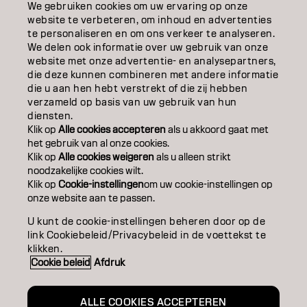
EDUCATION
We gebruiken cookies om uw ervaring op onze
website te verbeteren, om inhoud en advertenties
OVER
te personaliseren en om ons verkeer te analyseren.
We delen ook informatie over uw gebruik van onze
website met onze advertentie- en analysepartners,
SALONVINDER
die deze kunnen combineren met andere informatie
die u aan hen hebt verstrekt of die zij hebben
WORD PARTNER
verzameld op basis van uw gebruik van hun
diensten.
CONTACT
Klik op
Alle cookies accepteren
als u akkoord gaat met
het gebruik van al onze cookies.
Klik op
Alle cookies weigeren
als u alleen strikt
noodzakelijke cookies wilt.
Colofon
Privacyverklaring
Cookiebeleid
Klik op
Cookie-instellingen
om uw cookie-instellingen op
Gebruiksvoorwaarden
Toegankelijkheidsverklaring
onze website aan te passen.
U kunt de cookie-instellingen beheren door op de
link Cookiebeleid/Privacybeleid in de voettekst te
BE | Dutch
klikken.
Cookie beleid
Afdruk
Goldwell is part of
ALLE COOKIES ACCEPTEREN