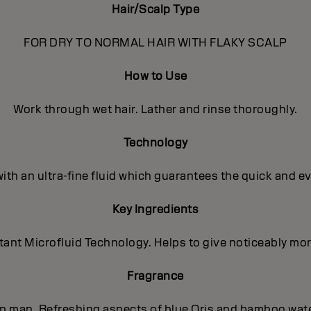
Hair/Scalp Type
FOR DRY TO NORMAL HAIR WITH FLAKY SCALP
How to Use
Work through wet hair. Lather and rinse thoroughly.
Technology
with an ultra-fine fluid which guarantees the quick and e
Key Ingredients
nt Microfluid Technology. Helps to give noticeably more 
Fragrance
ern man. Refreshing aspects of blue Oris and bamboo wat