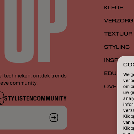
KLEUR
VERZORG
TEXTUUR
STYLING
INSPIRATI
COO
EDUCATI
We g
el technieken, ontdek trends
verb
sieve community.
OVER
om o
uw g
STYLISTENCOMMUNITY
anal
infor
verz
Klik 
van a
Klik 