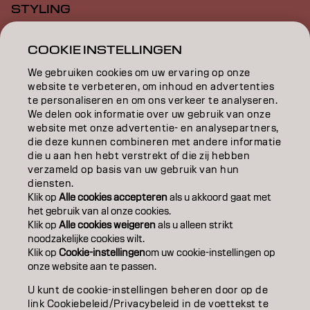
STYLING
INSPIRATIE
COOKIE INSTELLINGEN
EDUCATION
We gebruiken cookies om uw ervaring op onze
website te verbeteren, om inhoud en advertenties
OVER
te personaliseren en om ons verkeer te analyseren.
We delen ook informatie over uw gebruik van onze
website met onze advertentie- en analysepartners,
SALONVINDER
die deze kunnen combineren met andere informatie
die u aan hen hebt verstrekt of die zij hebben
WORD PARTNER
verzameld op basis van uw gebruik van hun
diensten.
CONTACT
Klik op
Alle cookies accepteren
als u akkoord gaat met
het gebruik van al onze cookies.
Klik op
Alle cookies weigeren
als u alleen strikt
noodzakelijke cookies wilt.
Colofon
Privacyverklaring
Cookiebeleid
Klik op
Cookie-instellingen
om uw cookie-instellingen op
Gebruiksvoorwaarden
Toegankelijkheidsverklaring
onze website aan te passen.
U kunt de cookie-instellingen beheren door op de
link Cookiebeleid/Privacybeleid in de voettekst te
BE | Dutch