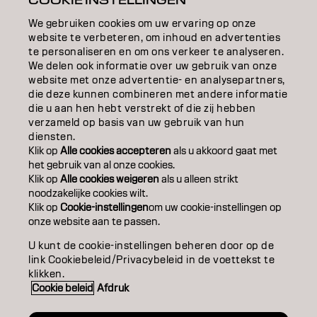
COOKIE INSTELLINGEN
EDUCATION
We gebruiken cookies om uw ervaring op onze
website te verbeteren, om inhoud en advertenties
OVER
te personaliseren en om ons verkeer te analyseren.
We delen ook informatie over uw gebruik van onze
website met onze advertentie- en analysepartners,
SALONVINDER
die deze kunnen combineren met andere informatie
die u aan hen hebt verstrekt of die zij hebben
WORD PARTNER
verzameld op basis van uw gebruik van hun
diensten.
CONTACT
Klik op
Alle cookies accepteren
als u akkoord gaat met
het gebruik van al onze cookies.
Klik op
Alle cookies weigeren
als u alleen strikt
noodzakelijke cookies wilt.
Colofon
Privacyverklaring
Cookiebeleid
Klik op
Cookie-instellingen
om uw cookie-instellingen op
Gebruiksvoorwaarden
Toegankelijkheidsverklaring
onze website aan te passen.
U kunt de cookie-instellingen beheren door op de
link Cookiebeleid/Privacybeleid in de voettekst te
BE | Dutch
klikken.
Cookie beleid
Afdruk