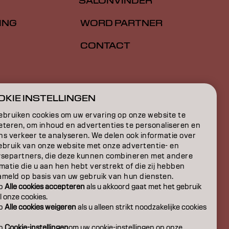
SALONVINDER
ING
WORD PARTNER
CONTACT
E
KIE INSTELLINGEN
ON
ebruiken cookies om uw ervaring op onze website te
eteren, om inhoud en advertenties te personaliseren en
ns verkeer te analyseren. We delen ook informatie over
ebruik van onze website met onze advertentie- en
ysepartners, die deze kunnen combineren met andere
matie die u aan hen hebt verstrekt of die zij hebben
ameld op basis van uw gebruik van hun diensten.
op
Alle cookies accepteren
als u akkoord gaat met het gebruik
l onze cookies.
op
Alle cookies weigeren
als u alleen strikt noodzakelijke cookies
op
Cookie-instellingen
om uw cookie-instellingen op onze