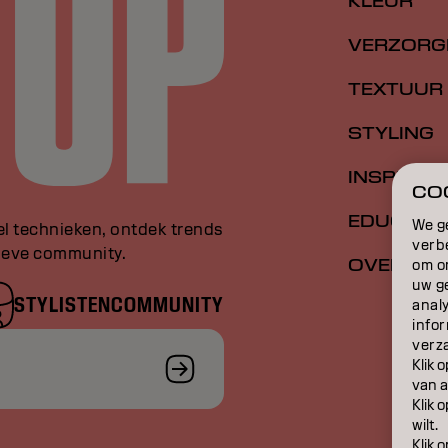
KLEUR
VERZORG
TEXTUUR
STYLING
INSPIRATI
COO
EDUCATI
We g
el technieken, ontdek trends
verb
sieve community.
OVER
om o
uw g
STYLISTENCOMMUNITY
anal
infor
verz
Klik 
van a
Klik 
wilt.
Klik 