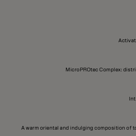
Activat
MicroPROtec Complex: distrib
In
A warm oriental and indulging composition of t