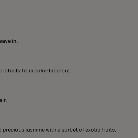
eave in.
protects from color-fade-out.
ir.
recious jasmine with a sorbet of exotic fruits.