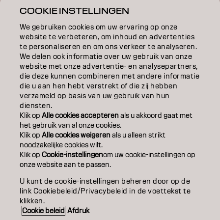
INSPIRATIE
COOKIE INSTELLINGEN
EDUCATION
We gebruiken cookies om uw ervaring op onze
website te verbeteren, om inhoud en advertenties
OVER
te personaliseren en om ons verkeer te analyseren.
We delen ook informatie over uw gebruik van onze
website met onze advertentie- en analysepartners,
SALONVINDER
die deze kunnen combineren met andere informatie
die u aan hen hebt verstrekt of die zij hebben
WORD PARTNER
verzameld op basis van uw gebruik van hun
diensten.
CONTACT
Klik op
Alle cookies accepteren
als u akkoord gaat met
het gebruik van al onze cookies.
Klik op
Alle cookies weigeren
als u alleen strikt
noodzakelijke cookies wilt.
Colofon
Privacyverklaring
Cookiebeleid
Klik op
Cookie-instellingen
om uw cookie-instellingen op
Gebruiksvoorwaarden
Toegankelijkheidsverklaring
onze website aan te passen.
U kunt de cookie-instellingen beheren door op de
link Cookiebeleid/Privacybeleid in de voettekst te
BE | Dutch
klikken.
Cookie beleid
Afdruk