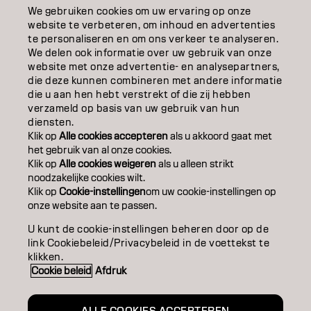
EDUCATION
We gebruiken cookies om uw ervaring op onze
website te verbeteren, om inhoud en advertenties
OVER
te personaliseren en om ons verkeer te analyseren.
We delen ook informatie over uw gebruik van onze
website met onze advertentie- en analysepartners,
SALONVINDER
die deze kunnen combineren met andere informatie
die u aan hen hebt verstrekt of die zij hebben
WORD PARTNER
verzameld op basis van uw gebruik van hun
diensten.
CONTACT
Klik op
Alle cookies accepteren
als u akkoord gaat met
het gebruik van al onze cookies.
Klik op
Alle cookies weigeren
als u alleen strikt
noodzakelijke cookies wilt.
Colofon
Privacyverklaring
Cookiebeleid
Klik op
Cookie-instellingen
om uw cookie-instellingen op
Gebruiksvoorwaarden
Toegankelijkheidsverklaring
onze website aan te passen.
U kunt de cookie-instellingen beheren door op de
link Cookiebeleid/Privacybeleid in de voettekst te
BE | Dutch
klikken.
Cookie beleid
Afdruk
Goldwell is part of