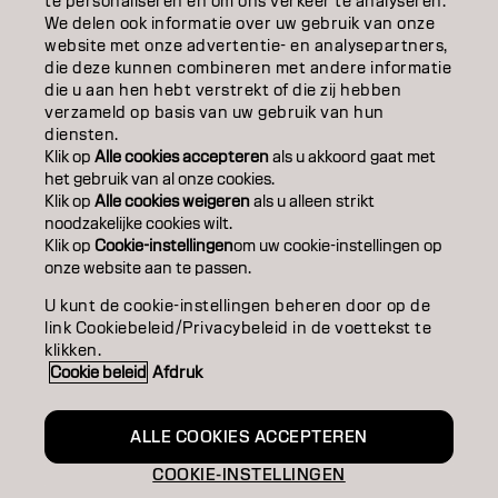
OVER
te personaliseren en om ons verkeer te analyseren.
We delen ook informatie over uw gebruik van onze
website met onze advertentie- en analysepartners,
SALONVINDER
die deze kunnen combineren met andere informatie
die u aan hen hebt verstrekt of die zij hebben
WORD PARTNER
verzameld op basis van uw gebruik van hun
diensten.
CONTACT
Klik op
Alle cookies accepteren
als u akkoord gaat met
het gebruik van al onze cookies.
Klik op
Alle cookies weigeren
als u alleen strikt
noodzakelijke cookies wilt.
Colofon
Privacyverklaring
Cookiebeleid
Klik op
Cookie-instellingen
om uw cookie-instellingen op
Gebruiksvoorwaarden
Toegankelijkheidsverklaring
onze website aan te passen.
U kunt de cookie-instellingen beheren door op de
link Cookiebeleid/Privacybeleid in de voettekst te
BE | Dutch
klikken.
Cookie beleid
Afdruk
Goldwell is part of
ALLE COOKIES ACCEPTEREN
COOKIE-INSTELLINGEN