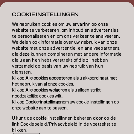
INSPIRATIE
COOKIE INSTELLINGEN
EDUCATION
We gebruiken cookies om uw ervaring op onze
website te verbeteren, om inhoud en advertenties
OVER
te personaliseren en om ons verkeer te analyseren.
We delen ook informatie over uw gebruik van onze
website met onze advertentie- en analysepartners,
SALONVINDER
die deze kunnen combineren met andere informatie
die u aan hen hebt verstrekt of die zij hebben
WORD PARTNER
verzameld op basis van uw gebruik van hun
diensten.
CONTACT
Klik op
Alle cookies accepteren
als u akkoord gaat met
het gebruik van al onze cookies.
Klik op
Alle cookies weigeren
als u alleen strikt
noodzakelijke cookies wilt.
Colofon
Privacyverklaring
Cookiebeleid
Klik op
Cookie-instellingen
om uw cookie-instellingen op
Gebruiksvoorwaarden
Toegankelijkheidsverklaring
onze website aan te passen.
U kunt de cookie-instellingen beheren door op de
link Cookiebeleid/Privacybeleid in de voettekst te
BE | Dutch
klikken.