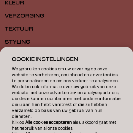
KLEUR
VERZORGING
TEXTUUR
STYLING
INSPIRATIE
COOKIE INSTELLINGEN
EDUCATION
We gebruiken cookies om uw ervaring op onze
website te verbeteren, om inhoud en advertenties
OVER
te personaliseren en om ons verkeer te analyseren.
We delen ook informatie over uw gebruik van onze
website met onze advertentie- en analysepartners,
SALONVINDER
die deze kunnen combineren met andere informatie
die u aan hen hebt verstrekt of die zij hebben
WORD PARTNER
verzameld op basis van uw gebruik van hun
diensten.
CONTACT
Klik op
Alle cookies accepteren
als u akkoord gaat met
het gebruik van al onze cookies.