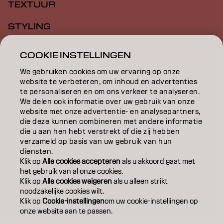
TEXTUUR
STYLING
INSPIRATIE
COOKIE INSTELLINGEN
EDUCATION
We gebruiken cookies om uw ervaring op onze
website te verbeteren, om inhoud en advertenties
te personaliseren en om ons verkeer te analyseren.
OVER
We delen ook informatie over uw gebruik van onze
website met onze advertentie- en analysepartners,
SALONVINDER
die deze kunnen combineren met andere informatie
die u aan hen hebt verstrekt of die zij hebben
WORD PARTNER
verzameld op basis van uw gebruik van hun
diensten.
CONTACT
Klik op
Alle cookies accepteren
als u akkoord gaat met
het gebruik van al onze cookies.
Klik op
Alle cookies weigeren
als u alleen strikt
noodzakelijke cookies wilt.
Colofon
Privacyverklaring
Cookiebeleid
Klik op
Cookie-instellingen
om uw cookie-instellingen op
Gebruiksvoorwaarden
Toegankelijkheidsverklaring
onze website aan te passen.