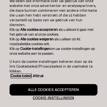
We delen ook informatie over uw gebruik van onze
website met onze advertentie- en analysepartners,
SALONVINDER
die deze kunnen combineren met andere informatie
die u aan hen hebt verstrekt of die zij hebben
WORD PARTNER
verzameld op basis van uw gebruik van hun
diensten.
CONTACT
Klik op
Alle cookies accepteren
als u akkoord gaat met
het gebruik van al onze cookies.
Klik op
Alle cookies weigeren
als u alleen strikt
noodzakelijke cookies wilt.
Colofon
Privacyverklaring
Cookiebeleid
Klik op
Cookie-instellingen
om uw cookie-instellingen op
Gebruiksvoorwaarden
Toegankelijkheidsverklaring
onze website aan te passen.
U kunt de cookie-instellingen beheren door op de
link Cookiebeleid/Privacybeleid in de voettekst te
BE | Dutch
klikken.
Cookie beleid
Afdruk
Goldwell is part of
ALLE COOKIES ACCEPTEREN
COOKIE-INSTELLINGEN