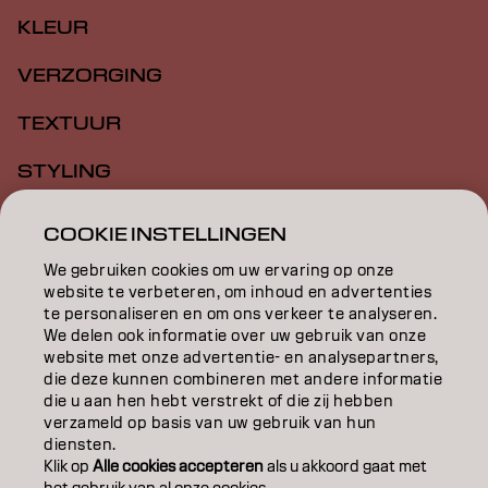
KLEUR
VERZORGING
TEXTUUR
STYLING
INSPIRATIE
COOKIE INSTELLINGEN
EDUCATION
We gebruiken cookies om uw ervaring op onze
website te verbeteren, om inhoud en advertenties
te personaliseren en om ons verkeer te analyseren.
OVER
We delen ook informatie over uw gebruik van onze
website met onze advertentie- en analysepartners,
SALONVINDER
die deze kunnen combineren met andere informatie
die u aan hen hebt verstrekt of die zij hebben
WORD PARTNER
verzameld op basis van uw gebruik van hun
diensten.
CONTACT
Klik op
Alle cookies accepteren
als u akkoord gaat met