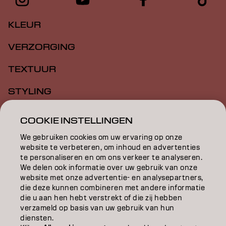
KLEUR
VERZORGING
TEXTUUR
STYLING
INSPIRATIE
COOKIE INSTELLINGEN
EDUCATION
We gebruiken cookies om uw ervaring op onze
website te verbeteren, om inhoud en advertenties
te personaliseren en om ons verkeer te analyseren.
OVER
We delen ook informatie over uw gebruik van onze
website met onze advertentie- en analysepartners,
SALONVINDER
die deze kunnen combineren met andere informatie
die u aan hen hebt verstrekt of die zij hebben
WORD PARTNER
verzameld op basis van uw gebruik van hun
diensten.
CONTACT