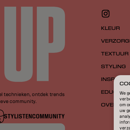
KLEUR
VERZORG
TEXTUUR
STYLING
INSPIRATI
COO
EDUCATI
We g
el technieken, ontdek trends
verb
sieve community.
OVER
om o
uw g
STYLISTENCOMMUNITY
anal
infor
verz