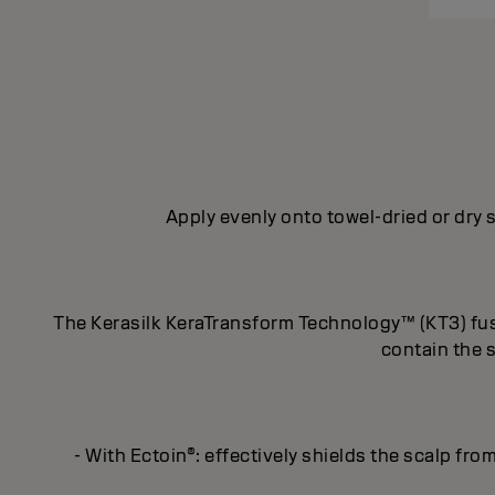
Apply evenly onto towel-dried or dry s
The Kerasilk KeraTransform Technology™ (KT3) fuses
contain the 
- With Ectoin®: effectively shields the scalp fro