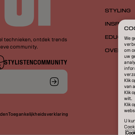
STYLING
INSPIRATI
COO
EDUCATI
We g
el technieken, ontdek trends
verb
sieve community.
OVER
om o
uw g
STYLISTENCOMMUNITY
anal
infor
verz
Klik 
van a
Klik 
wilt.
Klik 
websi
rden
Toegankelijkheidsverklaring
U kun
Cooki
Cook