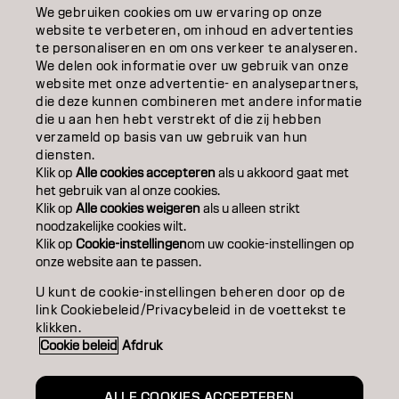
EDUCATION
We gebruiken cookies om uw ervaring op onze
website te verbeteren, om inhoud en advertenties
OVER
te personaliseren en om ons verkeer te analyseren.
We delen ook informatie over uw gebruik van onze
website met onze advertentie- en analysepartners,
SALONVINDER
die deze kunnen combineren met andere informatie
die u aan hen hebt verstrekt of die zij hebben
WORD PARTNER
verzameld op basis van uw gebruik van hun
diensten.
CONTACT
Klik op
Alle cookies accepteren
als u akkoord gaat met
het gebruik van al onze cookies.
Klik op
Alle cookies weigeren
als u alleen strikt
noodzakelijke cookies wilt.
Colofon
Privacyverklaring
Cookiebeleid
Klik op
Cookie-instellingen
om uw cookie-instellingen op
Gebruiksvoorwaarden
Toegankelijkheidsverklaring
onze website aan te passen.
U kunt de cookie-instellingen beheren door op de
link Cookiebeleid/Privacybeleid in de voettekst te
BE | Dutch
klikken.
Cookie beleid
Afdruk
Goldwell is part of
ALLE COOKIES ACCEPTEREN