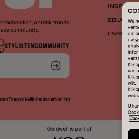
INSPIRATI
COO
EDUCATI
We g
el technieken, ontdek trends
verb
sieve community.
OVER
om o
uw g
STYLISTENCOMMUNITY
anal
infor
verz
Klik 
van a
Klik 
wilt.
Klik 
websi
rden
Toegankelijkheidsverklaring
U kun
Cooki
Cook
Goldwell is part of