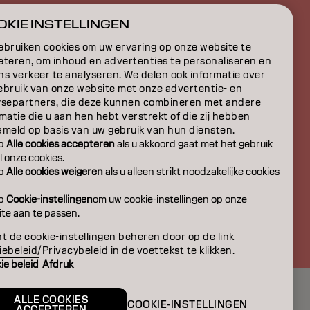
E
KIE INSTELLINGEN
ON
ebruiken cookies om uw ervaring op onze website te
eteren, om inhoud en advertenties te personaliseren en
ns verkeer te analyseren. We delen ook informatie over
ebruik van onze website met onze advertentie- en
ysepartners, die deze kunnen combineren met andere
matie die u aan hen hebt verstrekt of die zij hebben
ameld op basis van uw gebruik van hun diensten.
op
Alle cookies accepteren
als u akkoord gaat met het gebruik
l onze cookies.
op
Alle cookies weigeren
als u alleen strikt noodzakelijke cookies
op
Cookie-instellingen
om uw cookie-instellingen op onze
te aan te passen.
BE | Dutch
t de cookie-instellingen beheren door op de link
ebeleid/Privacybeleid in de voettekst te klikken.
ie beleid
Afdruk
ALLE COOKIES
COOKIE-INSTELLINGEN
ACCEPTEREN