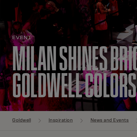
EVENT
MILAN SHINES BRI
GOLDWELL COLORS
Goldwell
Inspiration
News and Events