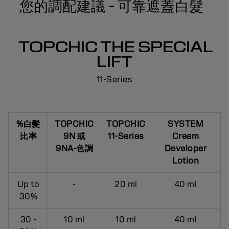
您的調配建議 - 可靠遮蓋白髮
TOPCHIC THE SPECIAL
LIFT
11-Series
%白髮
TOPCHIC
TOPCHIC
SYSTEM
比率
9N 或
11-Series
Cream
9NA-色調
Developer
Lotion
Up to
-
20 ml
40 ml
30%
30 -
10 ml
10 ml
40 ml