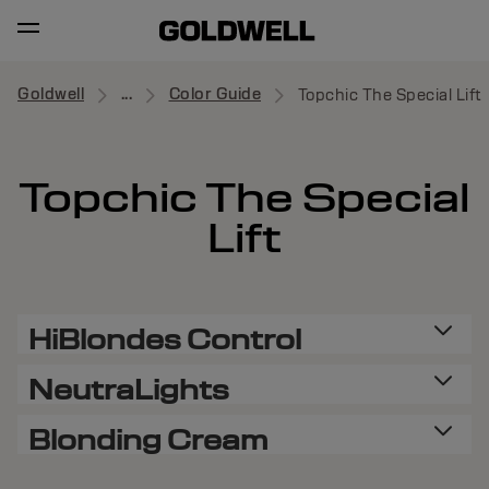
Goldwell
...
Color Guide
Topchic The Special Lift
Topchic The Special
Lift
HiBlondes Control
NeutraLights
Blonding Cream