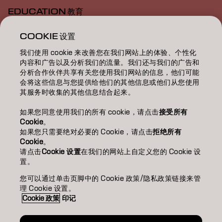
EDUCATION 教育
ABOUT 關於我們
COOKIE 设置
我们使用 cookie 来改善您在我们网站上的体验、个性化
SALON FINDER 搜尋髮廊
内容和广告以及分析我们的流量。我们还与我们的广告和
分析合作伙伴共享有关您使用我们网站的信息，他们可能
BECOME A PARTNER 成為合作夥伴
会将这些信息与您提供给他们的其他信息或他们从您使用
其服务时收集的其他信息结合起来。
CONTACT US 聯絡我們
如果您同意使用我们的所有 cookie，请点击
接受所有
Cookie
。
如果您只需要绝对必要的 Cookie，请点击
拒绝所有
Imprint
Privacy Policy
Cookie Policy
Terms Of Use
Cookie
。
Accessibility
请点击
Cookie 设置
在我们的网站上自定义您的 Cookie 设
置。
您可以通过单击页脚中的 Cookie 政策/隐私政策链接来管
HK | Chinese (Traditional)
理 Cookie 设置。
Cookie 政策
印记
Goldwell is part of