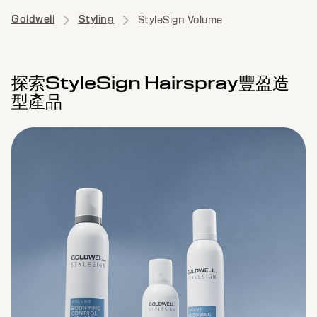
Goldwell
Styling
StyleSign Volume
探索StyleSign Hairspray豐盈造
型產品