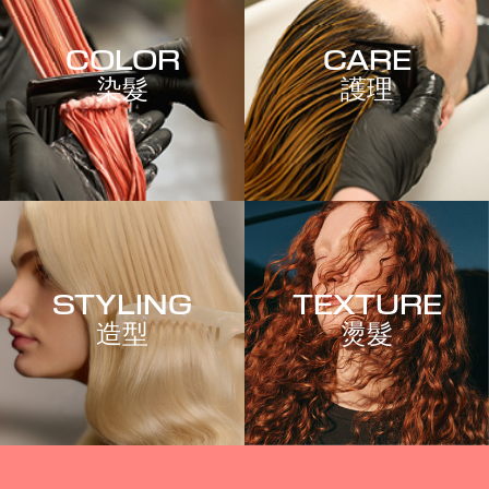
COLOR
CARE
染髮
護理
STYLING
TEXTURE
造型
燙髮