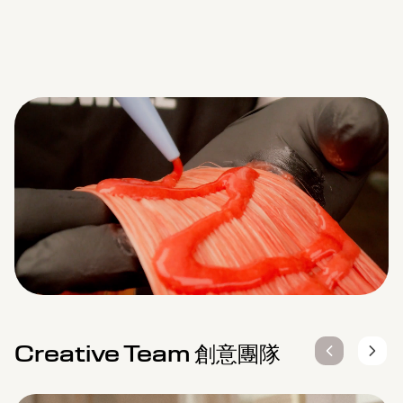
Remaining
Loaded
:
Progress
:
0%
0%
Time
Creative Team 創意團隊