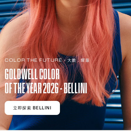
COLOR THE FUTURE - 大膽．耀眼
GOLDWELL COLOR
OF THE YEAR 2026 - BELLINI
立即探索 BELLINI