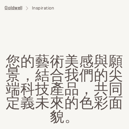
Goldwell
Inspiration
您
的
藝
術
美
感
與
願
景
，
結
合
我
們
的
尖
端
科
技
產
品
，
共
同
定
義
未
來
的
色
彩
面
貌
。