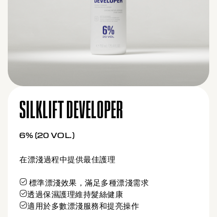
SILKLIFT DEVELOPER
9% (30 VOL.)
在漂淺過程中提供最佳護理
強力漂淺效果，適合高強度漂髮
含護理乳霜，保持髮絲強韌與柔軟
適用於大膽、多層次的漂淺服務