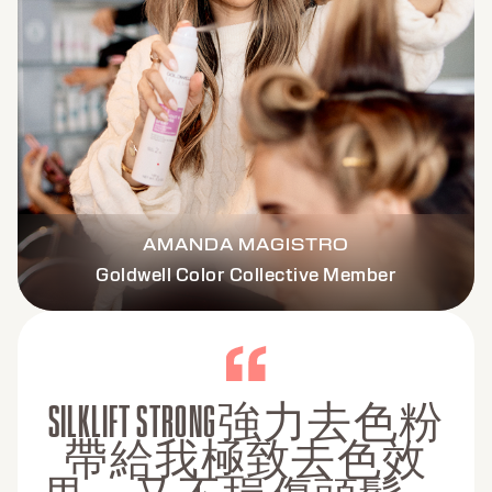
AMANDA MAGISTRO
Goldwell Color Collective Member
SILKLIFT STRONG強力去色粉
帶給我極致去色效