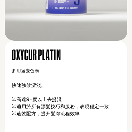
SILKLIFT STRONG
高效能去色粉
強效去色，打造可預期、乾淨的金髮效果
高達9度的漂淺力
致
適用於所有漂淺操作，包括全頭、局部及髮
淺
穩定可靠的漂淺效果