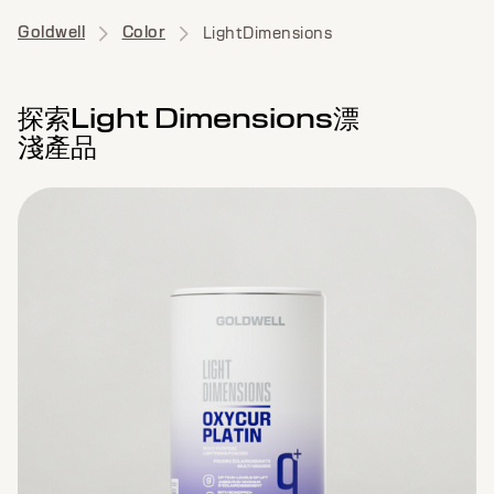
Goldwell
Color
LightDimensions
探索Light Dimensions漂
淺產品