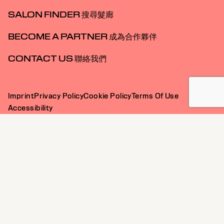
SALON FINDER 搜尋髮廊
BECOME A PARTNER 成為合作夥伴
CONTACT US 聯絡我們
Imprint
Privacy Policy
Cookie Policy
Terms Of Use
Accessibility
HK | Chinese (Traditional)
Goldwell is part of