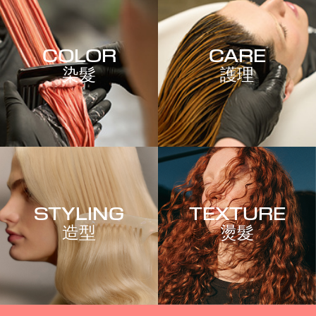
COLOR
CARE
染髮
護理
STYLING
TEXTURE
造型
燙髮