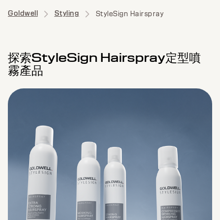
Goldwell
Styling
StyleSign Hairspray
探索StyleSign Hairspray定型噴
霧產品