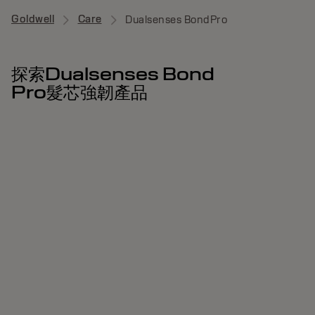
Goldwell
Care
Dualsenses BondPro
探索Dualsenses Bond
Pro髮芯強韌產品