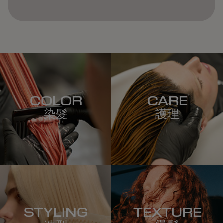
COLOR
CARE
染髮
護理
STYLING
TEXTURE