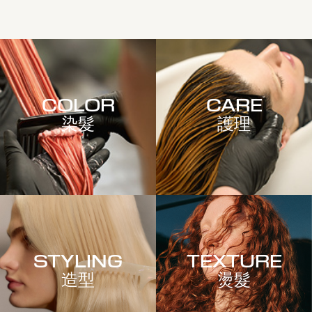
COLOR
CARE
染髮
護理
STYLING
TEXTURE
造型
燙髮