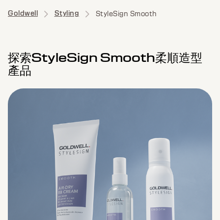
Goldwell
Styling
StyleSign Smooth
探索StyleSign Smooth柔順造型
產品