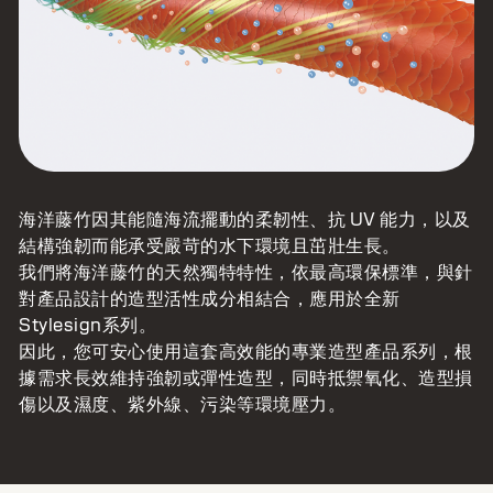
海洋藤竹因其能隨海流擺動的柔韌性、抗 UV 能力，以及
結構強韌而能承受嚴苛的水下環境且茁壯生長。
我們將海洋藤竹的天然獨特特性，依最高環保標準，與針
對產品設計的造型活性成分相結合，應用於全新
Stylesign系列。
因此，您可安心使用這套高效能的專業造型產品系列，根
據需求長效維持強韌或彈性造型，同時抵禦氧化、造型損
傷以及濕度、紫外線、污染等環境壓力。