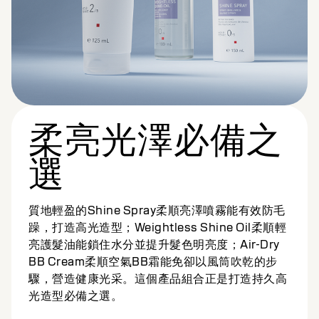
柔亮光澤必備之
選
質地輕盈的Shine Spray柔順亮澤噴霧能有效防毛
躁，打造高光造型；Weightless Shine Oil柔順輕
亮護髮油能鎖住水分並提升髮色明亮度；Air-Dry
BB Cream柔順空氣BB霜能免卻以風筒吹乾的步
驟，營造健康光采。這個產品組合正是打造持久高
光造型必備之選。