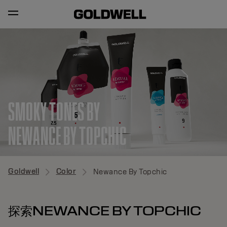
SMOKY TONES BY
NEWANCE BY TOPCHIC
Goldwell
Color
Newance By Topchic
探索NEWANCE BY TOPCHIC