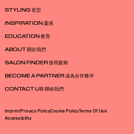
STYLING 造型
INSPIRATION 靈感
EDUCATION 教育
ABOUT 關於我們
SALON FINDER 搜尋髮廊
BECOME A PARTNER 成為合作夥伴
CONTACT US 聯絡我們
Imprint
Privacy Policy
Cookie Policy
Terms Of Use
Accessibility