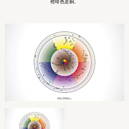
橙啡色是銅。