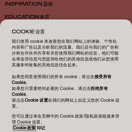
INSPIRATION 靈感
EDUCATION 教育
ABOUT 關於我們
COOKIE 设置
我们使用 cookie 来改善您在我们网站上的体验、个性化
SALON FINDER 搜尋髮廊
内容和广告以及分析我们的流量。我们还与我们的广告和
分析合作伙伴共享有关您使用我们网站的信息，他们可能
BECOME A PARTNER 成為合作夥伴
会将这些信息与您提供给他们的其他信息或他们从您使用
其服务时收集的其他信息结合起来。
CONTACT US 聯絡我們
如果您同意使用我们的所有 cookie，请点击
接受所有
Cookie
。
如果您只需要绝对必要的 Cookie，请点击
拒绝所有
Imprint
Privacy Policy
Cookie Policy
Terms Of Use
Cookie
。
Accessibility
请点击
Cookie 设置
在我们的网站上自定义您的 Cookie 设
置。
您可以通过单击页脚中的 Cookie 政策/隐私政策链接来管
HK | Chinese (Traditional)
理 Cookie 设置。
Cookie 政策
印记