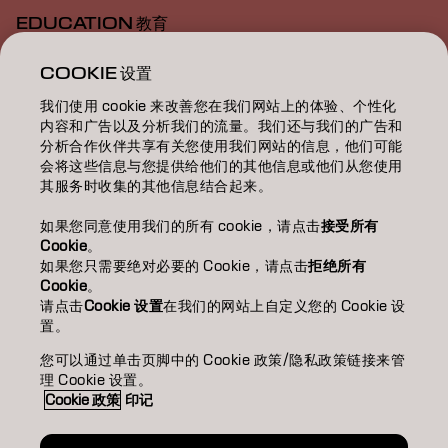
EDUCATION 教育
ABOUT 關於我們
COOKIE 设置
我们使用 cookie 来改善您在我们网站上的体验、个性化
SALON FINDER 搜尋髮廊
内容和广告以及分析我们的流量。我们还与我们的广告和
分析合作伙伴共享有关您使用我们网站的信息，他们可能
BECOME A PARTNER 成為合作夥伴
会将这些信息与您提供给他们的其他信息或他们从您使用
其服务时收集的其他信息结合起来。
CONTACT US 聯絡我們
如果您同意使用我们的所有 cookie，请点击
接受所有
Cookie
。
如果您只需要绝对必要的 Cookie，请点击
拒绝所有
Imprint
Privacy Policy
Cookie Policy
Terms Of Use
Cookie
。
Accessibility
请点击
Cookie 设置
在我们的网站上自定义您的 Cookie 设
置。
您可以通过单击页脚中的 Cookie 政策/隐私政策链接来管
HK | Chinese (Traditional)
理 Cookie 设置。
Cookie 政策
印记
Goldwell is part of