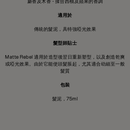
麝香及木香 - 揉合西柚及蘋果的香調
適用於
傳統的髮泥，具特強啞光效果
髮型師貼士
Matte Rebel 適用於造型後翌日重新塑型，以及創造乾爽
或啞光效果。由於它能使頭髮脹起，尤其適合幼細至一般
髮質
包裝
髮泥，75ml