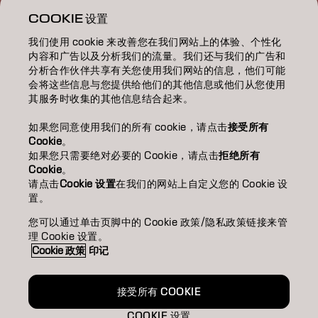
ABOUT 關於我們
COOKIE 设置
我们使用 cookie 来改善您在我们网站上的体验、个性化
SALON FINDER 搜尋髮廊
内容和广告以及分析我们的流量。我们还与我们的广告和
分析合作伙伴共享有关您使用我们网站的信息，他们可能
BECOME A PARTNER 成為合作夥伴
会将这些信息与您提供给他们的其他信息或他们从您使用
其服务时收集的其他信息结合起来。
CONTACT US 聯絡我們
如果您同意使用我们的所有 cookie，请点击
接受所有
Cookie
。
如果您只需要绝对必要的 Cookie，请点击
拒绝所有
Imprint
Privacy Policy
Cookie Policy
Terms Of Use
Cookie
。
Accessibility
请点击
Cookie 设置
在我们的网站上自定义您的 Cookie 设
置。
您可以通过单击页脚中的 Cookie 政策/隐私政策链接来管
HK | Chinese (Traditional)
理 Cookie 设置。
Cookie 政策
印记
Goldwell is part of
接受所有 COOKIE
COOKIE 设置