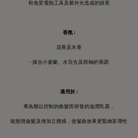
和免受電熱工具及紫外光造成的損害
香氛 :
花香及木香
- 揉合小蒼蘭、水百合及西柚的香調
適用於
:
專為難以控制的曲髮而研發的滋潤乳霜，
能順滑曲髮及增加立體感，使鬈曲效果更緊緻富彈性