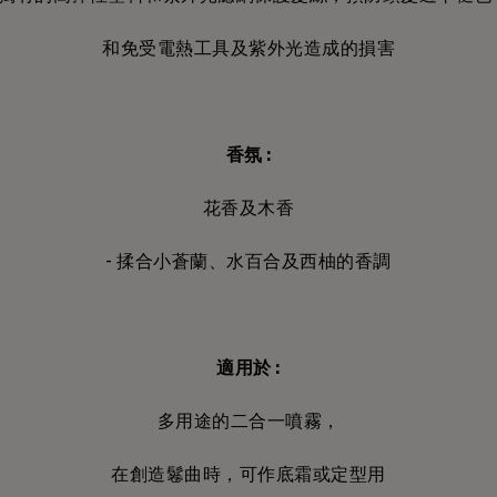
和免受電熱工具及紫外光造成的損害
香氛
:
花香及木香
- 揉合小蒼蘭、水百合及西柚的香調
適用於
:
多用途的二合一噴霧，
在創造鬈曲時，可作底霜或定型用