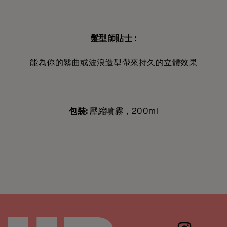
髮型師貼士
:
能為你的鬈曲或波浪造型帶來持久的立體效果
包裝
:
壓縮噴霧，200ml