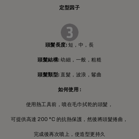
定型因子
頭髮長度:
短，中，長
頭髮結構:
幼細，一般，粗糙
頭髮類型:
直髮，波浪，鬈曲
如何使用 :
使用熱工具前，噴在毛巾拭乾的頭髮，
可提供高達 200 °C 的抗熱保護，然後將頭髮捲曲，
完成後再次噴上，使造型更持久