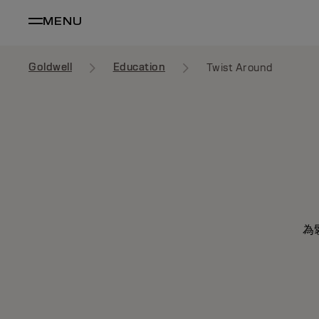
MENU
Goldwell
Education
Twist Around
為