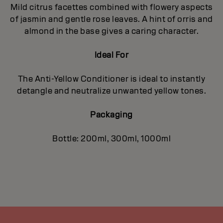
Mild citrus facettes combined with flowery aspects
of jasmin and gentle rose leaves. A hint of orris and
almond in the base gives a caring character.
Ideal For
The Anti-Yellow Conditioner is ideal to instantly
detangle and neutralize unwanted yellow tones.
Packaging
Bottle: 200ml, 300ml, 1000ml